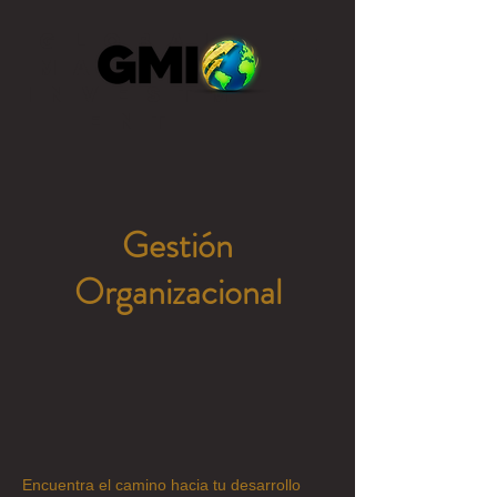
GLOBAL
MASTER
INVESTM
ENT
Gestión
Organizacional
Encuentra el camino hacia tu desarrollo